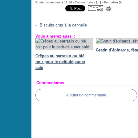
Posté par texmex à 11:16 -
Commentaires [
…
]
- Permalien [
#
]
Biscuits crus à la cannelle
Vous aimerez aussi :
Gratin d'épinards, féta
Crêpes au sarrasin ou blé
noir pour le petit-déjeuner
salé
Commentaires
Ajouter un commentaire