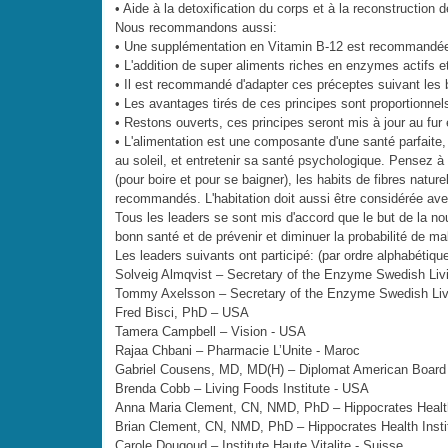
• Aide à la detoxification du corps et à la reconstruction d
Nous recommandons aussi:
• Une supplémentation en Vitamin B-12 est recommandé
• L'addition de super aliments riches en enzymes actifs
• Il est recommandé d'adapter ces préceptes suivant les 
• Les avantages tirés de ces principes sont proportionnel
• Restons ouverts, ces principes seront mis à jour au fu
• L'alimentation est une composante d'une santé parfaite, 
au soleil, et entretenir sa santé psychologique. Pensez à 
(pour boire et pour se baigner), les habits de fibres nature
recommandés. L'habitation doit aussi être considérée avec
Tous les leaders se sont mis d'accord que le but de la nou
bonn santé et de prévenir et diminuer la probabilité de ma
Les leaders suivants ont participé: (par ordre alphabétiqu
Solveig Almqvist – Secretary of the Enzyme Swedish Liv
Tommy Axelsson – Secretary of the Enzyme Swedish Liv
Fred Bisci, PhD – USA
Tamera Campbell – Vision - USA
Rajaa Chbani – Pharmacie L’Unite - Maroc
Gabriel Cousens, MD, MD(H) – Diplomat American Board 
Brenda Cobb – Living Foods Institute - USA
Anna Maria Clement, CN, NMD, PhD – Hippocrates Health
Brian Clement, CN, NMD, PhD – Hippocrates Health Insti
Carole Dougoud – Institute Haute Vitalite - Suisse