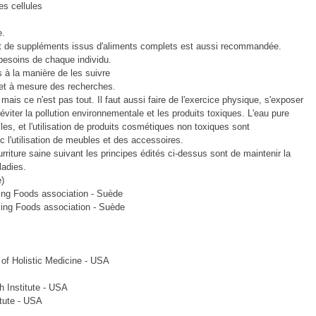
es cellules
e.
 et de suppléments issus d'aliments complets est aussi recommandée.
besoins de chaque individu.
s à la manière de les suivre
r et à mesure des recherches.
mais ce n'est pas tout. Il faut aussi faire de l'exercice physique, s'exposer
éviter la pollution environnementale et les produits toxiques. L'eau pure
lles, et l'utilisation de produits cosmétiques non toxiques sont
 l'utilisation de meubles et des accessoires.
rriture saine suivant les principes édités ci-dessus sont de maintenir la
ladies.
e)
ing Foods association - Suède
ing Foods association - Suède
of Holistic Medicine - USA
 Institute - USA
tute - USA