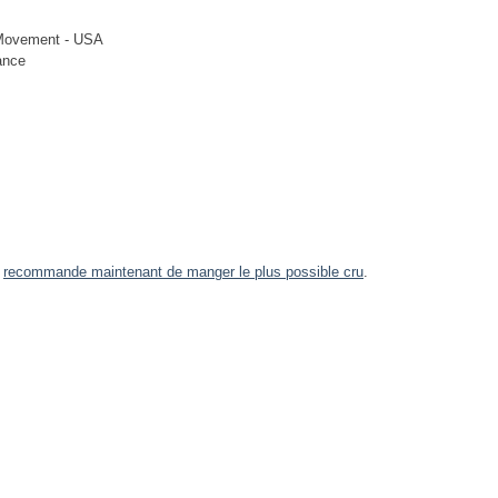
s Movement - USA
ance
a
recommande maintenant de manger le plus possible cru
.