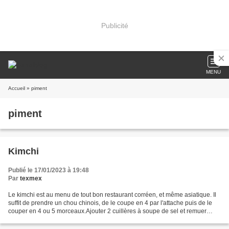
Publicité
MENU
Accueil
» piment
piment
Kimchi
Publié le 17/01/2023 à 19:48
Par
texmex
Le kimchi est au menu de tout bon restaurant corréen, et même asiatique. Il
suffit de prendre un chou chinois, de le coupe en 4 par l'attache puis de le
couper en 4 ou 5 morceaux.Ajouter 2 cuillères à soupe de sel et remuer
avec les mains.Laisser reposer...