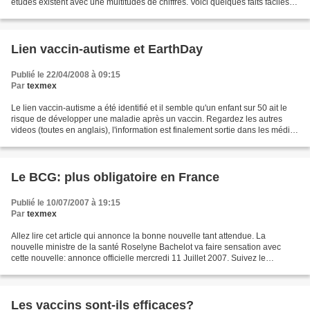
études existent avec une multitudes de chiffres. Voici quelques faits faciles à
comprendre. Mais il est étonnant...
Lien vaccin-autisme et EarthDay
Publié le 22/04/2008 à 09:15
Par
texmex
Le lien vaccin-autisme a été identifié et il semble qu'un enfant sur 50 ait le
risque de développer une maladie après un vaccin. Regardez les autres
videos (toutes en anglais), l'information est finalement sortie dans les médias
courants. Comme toute...
Le BCG: plus obligatoire en France
Publié le 10/07/2007 à 19:15
Par
texmex
Allez lire cet article qui annonce la bonne nouvelle tant attendue. La
nouvelle ministre de la santé Roselyne Bachelot va faire sensation avec
cette nouvelle: annonce officielle mercredi 11 Juillet 2007. Suivez le
déroulement de la journée. Interview...
Les vaccins sont-ils efficaces?