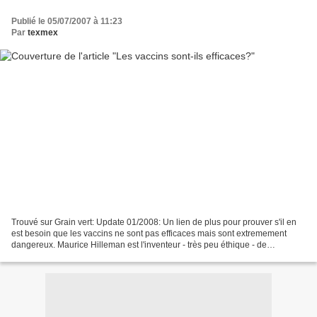
Publié le 05/07/2007 à 11:23
Par
texmex
Trouvé sur Grain vert: Update 01/2008: Un lien de plus pour prouver s'il en
est besoin que les vaccins ne sont pas efficaces mais sont extremement
dangereux. Maurice Hilleman est l'inventeur - très peu éthique - de
nombreux vaccins depuis les années 50....