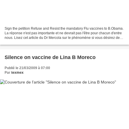
Sign the petition Refuse and Resist the mandatory Flu vaccines to B.Obama.
La réponse n'est pas importante et ne devrait pas l'être pour chacun d'entre
nous. Lisez cet article du Dr Mercola sur le phénomène si vous désirez des
informations. Les cas annoncés...
Silence on vaccine de Lina B Moreco
Publié le 21/03/2009 à 07:00
Par
texmex