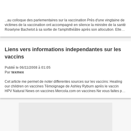
...au colloque des parlementaires sur la vaccination Près d'une vingtaine de
victimes de la vaccination ont accompagné en silence la ministre de la santé
Roselyne Bachelot à sa sortie de l'amphithéâtre après son allocution. Elles
étaient dans le hall...
Liens vers informations independantes sur les
vaccins
Publié le 06/11/2008 à 01:05
Par
texmex
Cet article me permet de noter differentes sources sur les vaccins: Healing
our children on vaccines Témoignage de Ashley Ryburn après le vaccin
HPV Natural News on vaccines Mercola.com on vaccines Ne vous faites pas
vacciner contre le rhume Les origines...