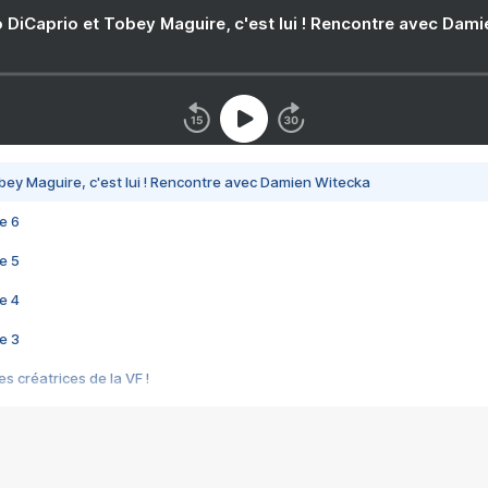
 DiCaprio et Tobey Maguire, c'est lui ! Rencontre avec Dam
bey Maguire, c'est lui ! Rencontre avec Damien Witecka
e 6
e 5
e 4
e 3
s créatrices de la VF !
e 2
e 1