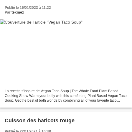
Publié le 16/01/2023 à 11:22
Par
texmex
La recette s'inspire de Vegan Taco Soup | The Whole Food Plant Based
Cooking Show Warm your belly with this comforting Plant Based Vegan Taco
Soup. Get the best of both worlds by combining all of your favorite taco
flavors into a delicious, filling soup....
Cuisson des haricots rouge
Publié le 22/11/2021 à 10:48