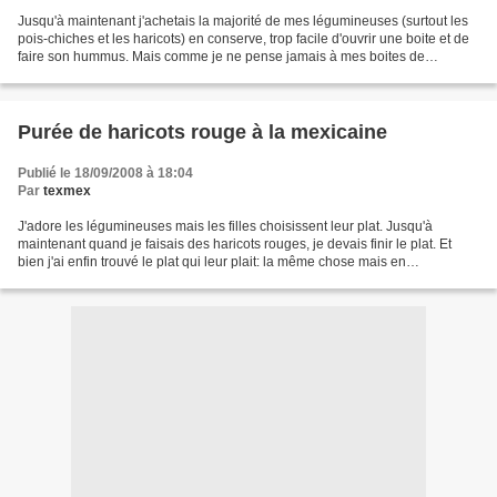
Jusqu'à maintenant j'achetais la majorité de mes légumineuses (surtout les
pois-chiches et les haricots) en conserve, trop facile d'ouvrir une boite et de
faire son hummus. Mais comme je ne pense jamais à mes boites de
conserve, je ne mange pas assez...
Purée de haricots rouge à la mexicaine
Publié le 18/09/2008 à 18:04
Par
texmex
J'adore les légumineuses mais les filles choisissent leur plat. Jusqu'à
maintenant quand je faisais des haricots rouges, je devais finir le plat. Et
bien j'ai enfin trouvé le plat qui leur plait: la même chose mais en
purée.Etonnant mais ça marche. Une...