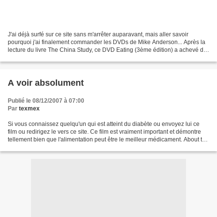
J'ai déjà surfé sur ce site sans m'arrêter auparavant, mais aller savoir
pourquoi j'ai finalement commander les DVDs de Mike Anderson... Après la
lecture du livre The China Study, ce DVD Eating (3ème édition) a achevé de
me convaincre qu'il fallait que...
A voir absolument
Publié le 08/12/2007 à 07:00
Par
texmex
Si vous connaissez quelqu'un qui est atteint du diabète ou envoyez lui ce
film ou redirigez le vers ce site. Ce film est vraiment important et démontre
tellement bien que l'alimentation peut être le meilleur médicament. About the
film: Six McDonalds-munching...