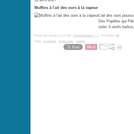
Muffins à l'ail des ours à la vapeur
L'ail des ours pouss
Des Papilles qui Pét
outer 3 oeufs battus
Posté par texmex à 17:09 -
Commentaires [
…
]
- Permalien [
#
]
Tags:
courgette
,
ail de ours
,
vapeur