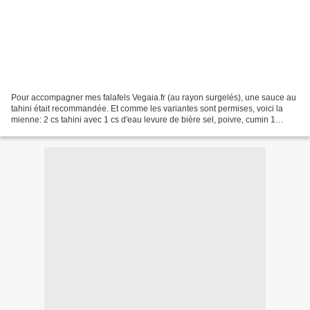
Pour accompagner mes falafels Vegaia.fr (au rayon surgelés), une sauce au
tahini était recommandée. Et comme les variantes sont permises, voici la
mienne: 2 cs tahini avec 1 cs d'eau levure de bière sel, poivre, cumin 1
goutte de sirop d'érable des épices...