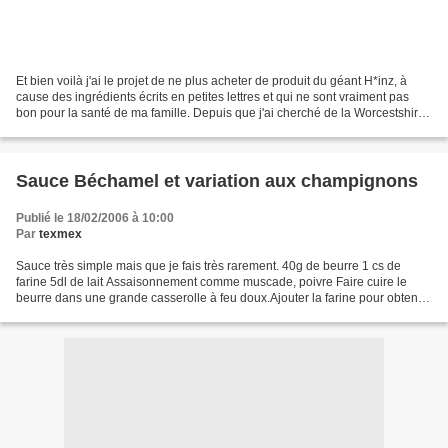
Et bien voilà j'ai le projet de ne plus acheter de produit du géant H*inz, à
cause des ingrédients écrits en petites lettres et qui ne sont vraiment pas
bon pour la santé de ma famille. Depuis que j'ai cherché de la Worcestshire
Sauce, la version H*inz...
Sauce Béchamel et variation aux champignons
Publié le 18/02/2006 à 10:00
Par
texmex
Sauce très simple mais que je fais très rarement. 40g de beurre 1 cs de
farine 5dl de lait Assaisonnement comme muscade, poivre Faire cuire le
beurre dans une grande casserolle à feu doux.Ajouter la farine pour obtenir
un mélange homogène. Cuire 3 min...