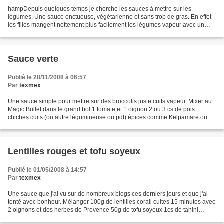
hampDepuis quelques temps je cherche les sauces à mettre sur les
légumes. Une sauce onctueuse, végétarienne et sans trop de gras. En effet
les filles mangent nettement plus facilement les légumes vapeur avec un
peu de fondant. Faire rissoler doucement...
Sauce verte
Publié le 28/11/2008 à 06:57
Par
texmex
Une sauce simple pour mettre sur des broccolis juste cuits vapeur. Mixer au
Magic Bullet dans le grand bol 1 tomate et 1 oignon 2 ou 3 cs de pois
chiches cuits (ou autre légumineuse ou pdt) épices comme Kelpamare ou
cumin, poivre, paprika, ... 2cs d'huile...
Lentilles rouges et tofu soyeux
Publié le 01/05/2008 à 14:57
Par
texmex
Une sauce que j'ai vu sur de nombreux blogs ces derniers jours et que j'ai
tenté avec bonheur. Mélanger 100g de lentilles corail cuites 15 minutes avec
2 oignons et des herbes de Provence 50g de tofu soyeux 1cs de tahini
cumin ou tout autre épice que...