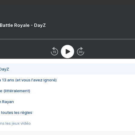
 Battle Royale - DayZ
 DayZ
 a 13 ans (et vous l'avez ignoré)
e (littéralement)
im Rayan
 toutes les règles
s les jeux vidéo
us choquant de Rockstar ? - Le scandale BULLY