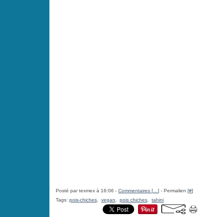
Posté par texmex à 16:06 -
Commentaires [
…
]
- Permalien [
#
]
Tags:
pois-chiches
,
vegan
,
pois chiches
,
tahini