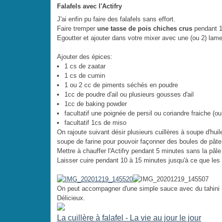
Falafels avec l'Actifry
J'ai enfin pu faire des falafels sans effort.
Faire tremper
une tasse de pois chiches crus
pendant 1
Egoutter et ajouter dans votre mixer avec une (ou 2) la
Ajouter des épices:
1 cs de zaatar
1 cs de cumin
1 ou 2 cc de piments séchés en poudre
1cc de poudre d'ail ou plusieurs gousses d'ail
1cc de baking powder
facultatif une poignée de persil ou coriandre fraiche (ou
facultatif 1cs de miso
On rajoute suivant désir plusieurs cuillères à soupe d'huil
soupe de farine pour pouvoir façonner des boules de pâte 
Mettre à chauffer l'Actifry pendant 5 minutes sans la pâle
Laisser cuire pendant 10 à 15 minutes jusqu'à ce que les 
On peut accompagner d'une simple sauce avec du tahini 
Délicieux.
La cuillère à falafel - La vie au jour le jour