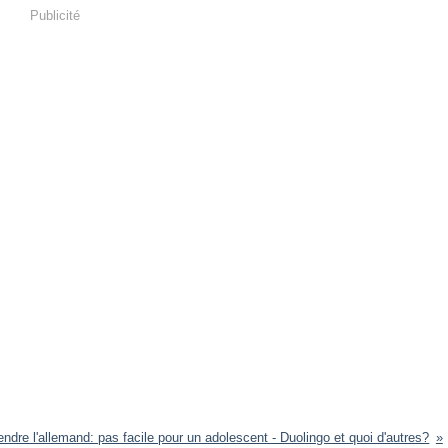
Publicité
ndre l'allemand: pas facile pour un adolescent - Duolingo et quoi d'autres?