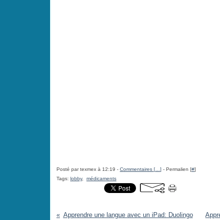
Posté par texmex à 12:19 -
Commentaires [
…
]
- Permalien [
#
]
Tags:
lobby
,
médicaments
Apprendre une langue avec un iPad: Duolingo
Appre