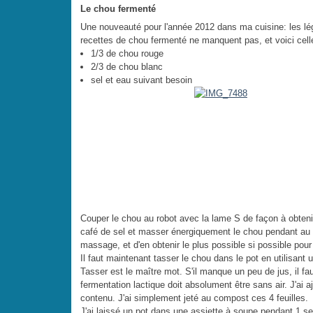
Le chou fermenté
Une nouveauté pour l'année 2012 dans ma cuisine: les l
recettes de chou fermenté ne manquent pas, et voici celle q
1/3 de chou rouge
2/3 de chou blanc
sel et eau suivant besoin
Couper le chou au robot avec la lame S de façon à obtenir
café de sel et masser énergiquement le chou pendant au moi
massage, et d'en obtenir le plus possible si possible pour
Il faut maintenant tasser le chou dans le pot en utilisant u
Tasser est le maître mot. S'il manque un peu de jus, il fau
fermentation lactique doit absolument être sans air. J'ai a
contenu. J'ai simplement jeté au compost ces 4 feuilles.
J'ai laissé un pot dans une assiette à soupe pendant 1 s