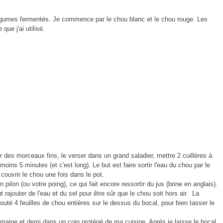
égumes fermentés. Je commence par le chou blanc et le chou rouge. Les
ue j'ai utilisé.
 des morceaux fins, le verser dans un grand saladier, mettre 2 cuillères à
ns 5 minutes (et c'est long). Le but est faire sortir l'eau du chou par le
 couvrir le chou une fois dans le pot.
n pilon (ou votre poing), ce qui fait encore ressortir du jus (brine en anglais).
t rajouter de l'eau et du sel pour être sûr que le chou soit hors air. La
jouté 4 feuilles de chou entières sur le dessus du bocal, pour bien tasser le
emaine et demi dans un coin protégé de ma cuisine. Après je laisse le bocal