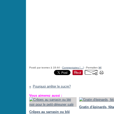
Posté par texmex à 18:44 -
Commentaires [
…
]
- Permalien [
#
]
Pourquoi arrêter le sucre?
Vous aimerez aussi :
Gratin d'épinards, féta
Crêpes au sarrasin ou blé