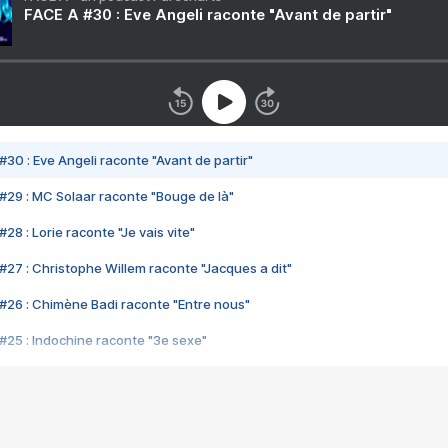
FACE A #30 : Eve Angeli raconte "Avant de partir"
#30 : Eve Angeli raconte "Avant de partir"
#29 : MC Solaar raconte "Bouge de là"
28 : Lorie raconte "Je vais vite"
#27 : Christophe Willem raconte "Jacques a dit"
#26 : Chimène Badi raconte "Entre nous"
#25 : Indochine raconte "3e sexe"
#24 : Zaho raconte "C'est chelou"
#23 : Patrick Bruel raconte "Au café des délices"