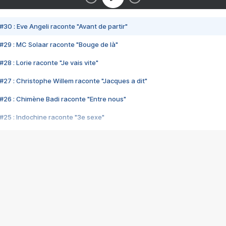
#30 : Eve Angeli raconte "Avant de partir"
#29 : MC Solaar raconte "Bouge de là"
28 : Lorie raconte "Je vais vite"
#27 : Christophe Willem raconte "Jacques a dit"
#26 : Chimène Badi raconte "Entre nous"
#25 : Indochine raconte "3e sexe"
#24 : Zaho raconte "C'est chelou"
#23 : Patrick Bruel raconte "Au café des délices"
#22 : Kyo raconte "Le chemin"
#21 : Nolwenn Leroy raconte "Cassé"
#20 : Patrick Hernandez raconte "Born to be alive"