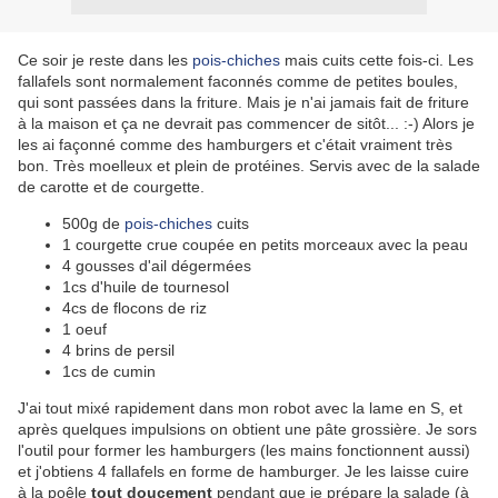
Ce soir je reste dans les
pois-chiches
mais cuits cette fois-ci. Les
fallafels sont normalement faconnés comme de petites boules,
qui sont passées dans la friture. Mais je n'ai jamais fait de friture
à la maison et ça ne devrait pas commencer de sitôt... :-) Alors je
les ai façonné comme des hamburgers et c'était vraiment très
bon. Très moelleux et plein de protéines. Servis avec de la salade
de carotte et de courgette.
500g de
pois-chiches
cuits
1 courgette crue coupée en petits morceaux avec la peau
4 gousses d'ail dégermées
1cs d'huile de tournesol
4cs de flocons de riz
1 oeuf
4 brins de persil
1cs de cumin
J'ai tout mixé rapidement dans mon robot avec la lame en S, et
après quelques impulsions on obtient une pâte grossière. Je sors
l'outil pour former les hamburgers (les mains fonctionnent aussi)
et j'obtiens 4 fallafels en forme de hamburger. Je les laisse cuire
à la poêle
tout doucement
pendant que je prépare la salade (à