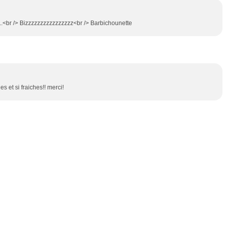
..<br /> Bizzzzzzzzzzzzzzzz<br /> Barbichounette
s et si fraiches!! merci!