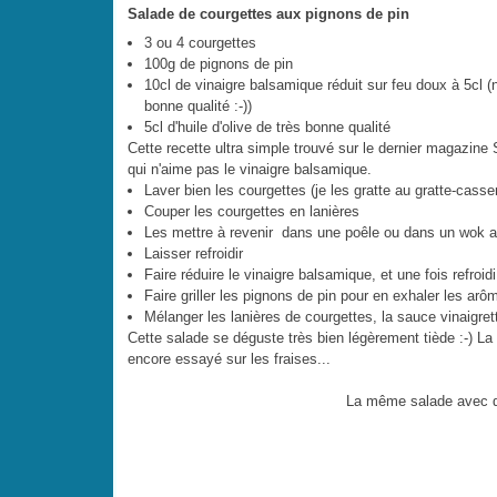
Salade de courgettes aux pignons de pin
3 ou 4 courgettes
100g de pignons de pin
10cl de vinaigre balsamique réduit sur feu doux à 5cl (
bonne qualité :-))
5cl d'huile d'olive de très bonne qualité
Cette recette ultra simple trouvé sur le dernier magazine
qui n'aime pas le vinaigre balsamique.
Laver bien les courgettes (je les gratte au gratte-casser
Couper les courgettes en lanières
Les mettre à revenir dans une poêle ou dans un wok 
Laisser refroidir
Faire réduire le vinaigre balsamique, et une fois refroidi
Faire griller les pignons de pin pour en exhaler les arô
Mélanger les lanières de courgettes, la sauce vinaigret
Cette salade se déguste très bien légèrement tiède :-) La 
encore essayé sur les fraises...
La même salade avec de