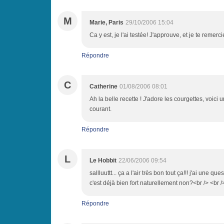
M
Marie, Paris
29/10/2006 15:04
Ca y est, je l'ai testée! J'approuve, et je te remerc
Répondre
C
Catherine
01/08/2006 08:01
Ah la belle recette ! J'adore les courgettes, voici
courant.
Répondre
L
Le Hobbit
22/06/2006 09:54
sallluuttt... ça a l'air très bon tout ça!!! j'ai une q
c'est déjà bien fort naturellement non?<br /> <br 
Répondre