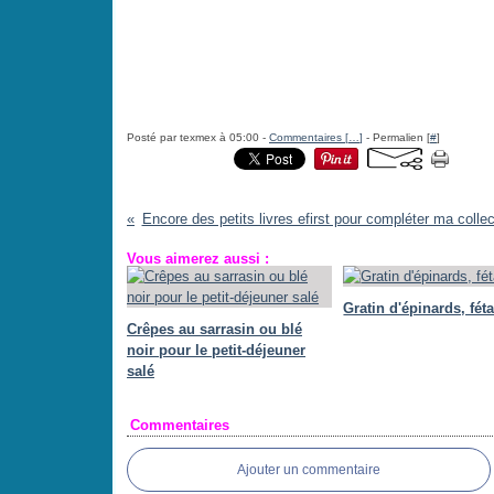
Posté par texmex à 05:00 -
Commentaires [
…
]
- Permalien [
#
]
Encore des petits livres efirst pour compléter ma collec
Vous aimerez aussi :
Gratin d'épinards, féta
Crêpes au sarrasin ou blé
noir pour le petit-déjeuner
salé
Commentaires
Ajouter un commentaire